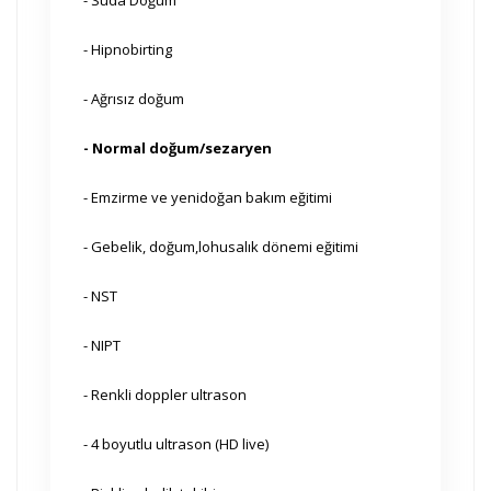
- Suda Doğum
- Hipnobirting
- Ağrısız doğum
- Normal doğum/sezaryen
- Emzirme ve yenidoğan bakım eğitimi
- Gebelik, doğum,lohusalık dönemi eğitimi
- NST
- NIPT
- Renkli doppler ultrason
- 4 boyutlu ultrason (HD live)