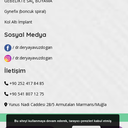
GEBELİKTE SAÇ BOYAMA
Gynefix (boncuk spiral)
Kol Altı İmplant
Sosyal Medya
/ dr.deryayavuzdogan
/ dr.deryayavuzdogan
İletişim
+90 252 417 84 85
+90 541 807 12 75
Yunus Nadi Caddesi 28/5 Armutalan Marmaris/Muğla
Bu siteyi kullanmaya devam ederek, tarayıcı çerezleri kabul etmiş
Telif Hakkı © 2022 Op. Dr. Derya Yavuzdoğan -