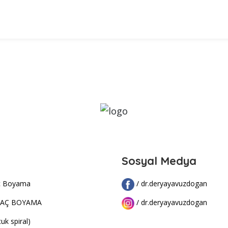
Sosyal Medya
aç Boyama
/ dr.deryayavuzdogan
SAÇ BOYAMA
/ dr.deryayavuzdogan
uk spiral)