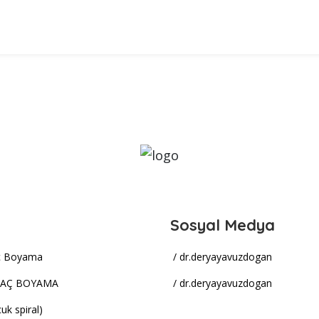
Sosyal Medya
aç Boyama
/ dr.deryayavuzdogan
SAÇ BOYAMA
/ dr.deryayavuzdogan
uk spiral)