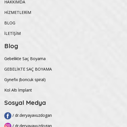
HAKKIMDA
HİZMETLERİM
BLOG
İLETİŞİM
Blog
Gebelikte Saç Boyama
GEBELİKTE SAÇ BOYAMA
Gynefix (boncuk spiral)
Kol Altı İmplant
Sosyal Medya
/ dr.deryayavuzdogan
/ dr.deryayavuzdogan